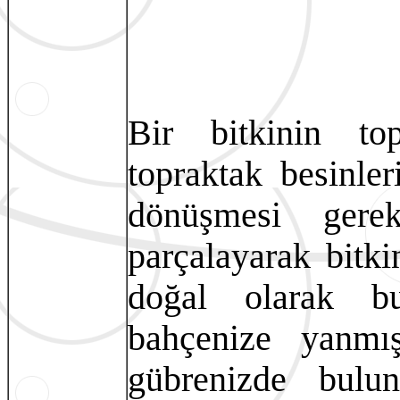
Bir bitkinin top
topraktak besinle
dönüşmesi gerek
parçalayarak bitki
doğal olarak bu
bahçenize yanmış
gübrenizde bulu