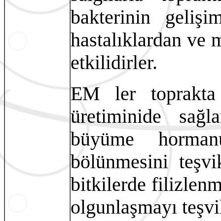
bakterinin gelişi
hastalıklardan ve
etkilidirler.
EM ler toprakta
üretiminide sağla
büyüme hormanu
bölünmesini teşvi
bitkilerde filizle
olgunlaşmayı teşvi