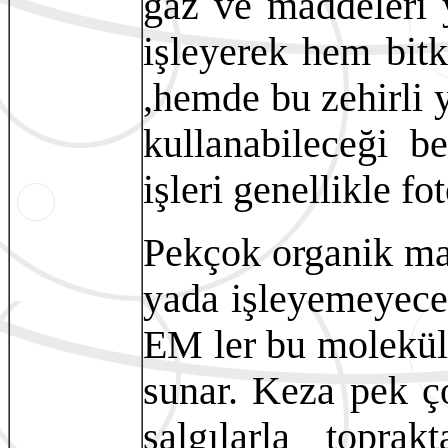
gaz ve maddeleri y
işleyerek hem bitk
,hemde bu zehirli y
kullanabileceği be
işleri genellikle fo
Pekçok organik ma
yada işleyemeyece
EM ler bu moleküll
sunar. Keza pek ço
salgılarla toprak