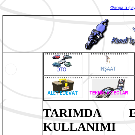
Флора и фа
TARIMDA E
KULLANIMI