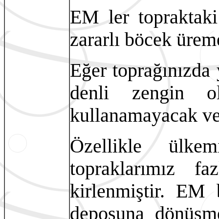
EM ler topraktaki
zararlı böcek üremes
Eğer toprağınızda 
denli zengin o
kullanamayacak ve 
Özellikle ülke
topraklarımız f
kirlenmiştir. EM b
deposuna dönüşmes