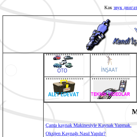
Как
звук двига
MEKANİK AN
Çanta kaynak Makinesiyle Kaynak Yapmak.
Oksijen Kaynağı Nasıl Yapılır?