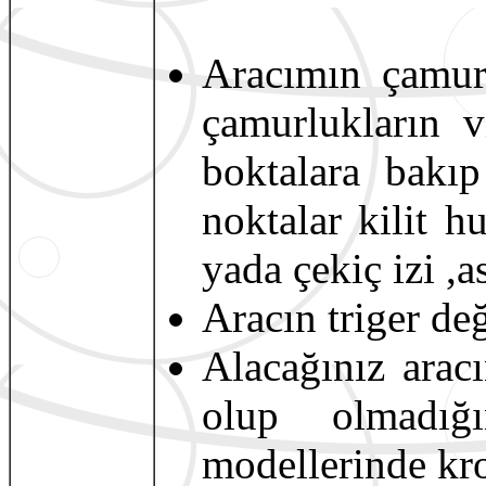
Aracımın çamurl
çamurlukların v
boktalara bakı
noktalar kilit 
yada çekiç izi ,a
Aracın triger de
Alacağınız aracı
olup olmadığ
modellerinde kro