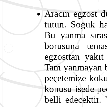
Aracın egzost d
tutun. Soğuk ha
Bu yanma sıras
borusuna temas
egzosttan yakıt
Tam yanmayan b
peçetemize koku
konusu isede pe
belli edecektir