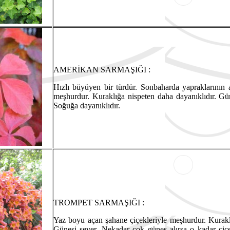
AMERİKAN SARMAŞIĞI :
Hızlı büyüyen bir türdür. Sonbaharda yapraklarının a
meşhurdur. Kuraklığa nispeten daha dayanıklıdır. Güneş
Soğuğa dayanıklıdır.
TROMPET SARMAŞIĞI :
Yaz boyu açan şahane çiçekleriyle meşhurdur. Kuraklı
Güneşi sever. Nekadar çok güneş alırsa o kadar çiçe