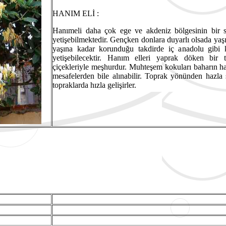
HANIM ELİ :
Hanımeli daha çok ege ve akdeniz bölgesinin bir s
yetişebilmektedir. Gençken donlara duyarlı olsada yaşı i
yaşına kadar korunduğu takdirde iç anadolu gibi k
yetişebilecektir. Hanım elleri yaprak döken bir t
çiçekleriyle meşhurdur. Muhteşem kokuları baharın h
mesafelerden bile alınabilir. Toprak yönünden hazla
topraklarda hızla gelişirler.