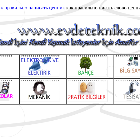
к правильно написать ценник
как правильно писать слово ценн