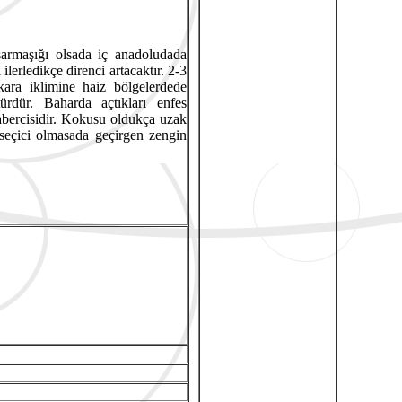
armaşığı olsada iç anadoludada
lerledikçe direnci artacaktır. 2-3
ara iklimine haiz bölgelerdede
ürdür. Baharda açtıkları enfes
abercisidir. Kokusu oldukça uzak
 seçici olmasada geçirgen zengin