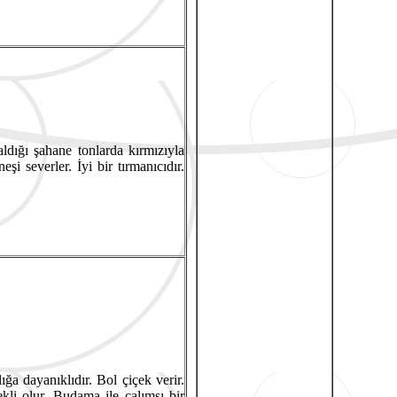
ldığı şahane tonlarda kırmızıyla
i severler. İyi bir tırmanıcıdır.
ğa dayanıklıdır. Bol çiçek verir.
kli olur. Budama ile çalımsı bir