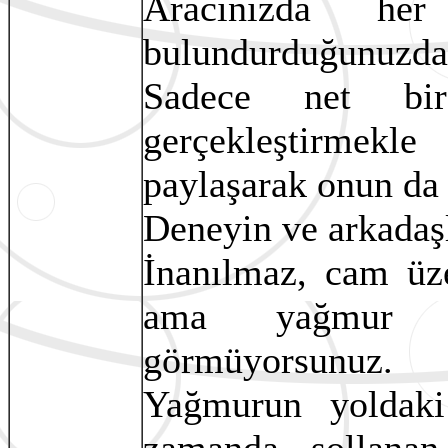
Aracınızda h
bulundurduğunuzda
Sadece net bir
gerçekleştirmekl
paylaşarak onun da 
Deneyin ve arkadaşl
İnanılmaz, cam üz
ama yağmur su
görmüyorsunuz.
Yağmurun yoldaki 