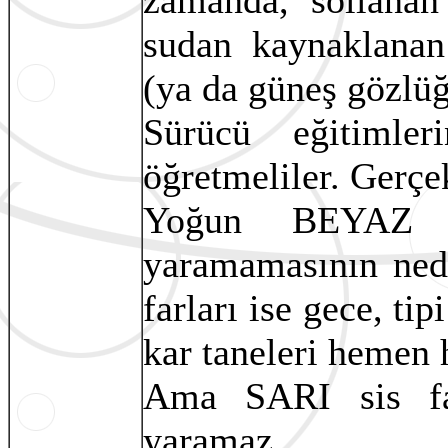
zamanda, sollanan 
sudan kaynaklanan
(ya da güneş gözlüğ
Sürücü eğitimle
öğretmeliler. Gerçek
Yoğun BEYAZ ış
yaramamasının nede
farları ise gece, tip
kar taneleri hemen
Ama SARI sis fa
yaramaz.