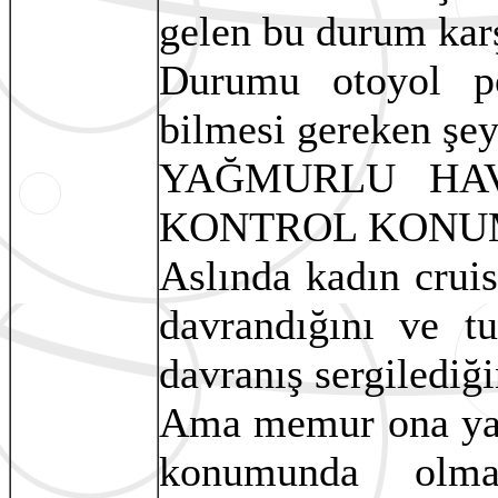
gelen bu durum karş
Durumu otoyol po
bilmesi gereken şey
YAĞMURLU HAV
KONTROL KONU
Aslında kadın crui
davrandığını ve tu
davranış sergilediğ
Ama memur ona yağ
konumunda olma