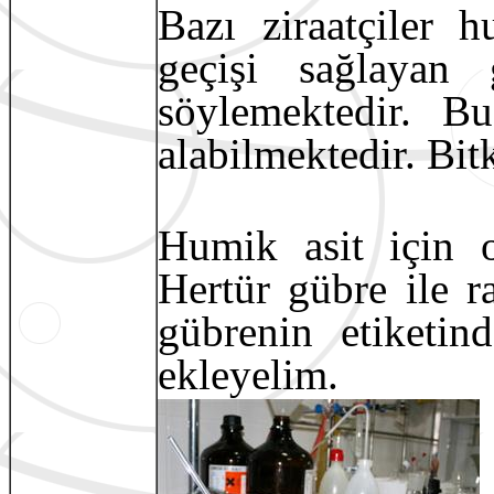
Bazı ziraatçiler h
geçişi sağlayan g
söylemektedir. Bu
alabilmektedir. Bit
Humik asit için o
Hertür gübre ile ra
gübrenin etiketin
ekleyelim.