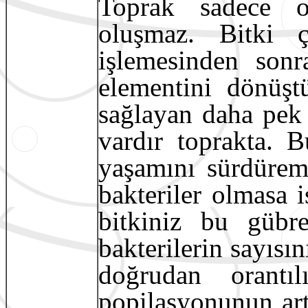
Toprak sadece o
oluşmaz. Bitki ç
işlemesinden sonr
elementini dönüşt
sağlayan daha pek ç
vardır toprakta. B
yaşamını sürdüreme
bakteriler olmasa 
bitkiniz bu gübr
bakterilerin sayısın
doğrudan orantıl
popilasyonunun art