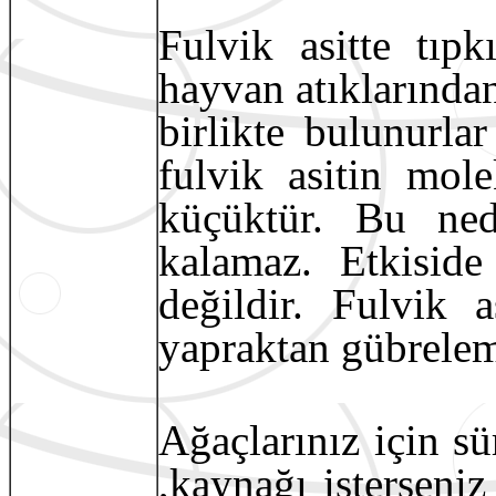
Fulvik asitte tıp
hayvan atıklarında
birlikte bulunurlar
fulvik asitin mol
küçüktür. Bu ned
kalamaz. Etkiside
değildir. Fulvik
yapraktan gübrelem
Ağaçlarınız için sü
,kaynağı isterseniz