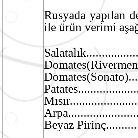
Rusyada yapılan de
ile ürün verimi aşağ
Salatalık.................
Domates(Rivermen)....
Domates(Sonato).......
Patates...................
Mısır.....................
Arpa......................
Beyaz Pirinç............