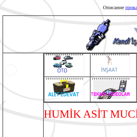
Описание
прока
HUMİK ASİT MUC